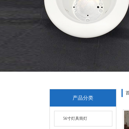
产品分类
56寸灯具筒灯