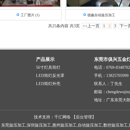
工厂图片 (1)
德鑫自动旋压加工
共25条内容 共3页
<<上一页
1
2
3
下一页
东莞市俱兴五金
产品展示
56寸灯具筒灯
电话：0769-8348702
LED筒灯反光罩
手机：13825705999
LED筒灯外壳
联系人：丁先生
邮箱：chengdewujin@
地址：广东东莞大朗
技术支持：千汇网络 【
后台管理
】
：
东莞旋压加工
,
深圳旋压加工
,
惠州旋压加工
,
自动旋压加工
,
数控旋压加工
,